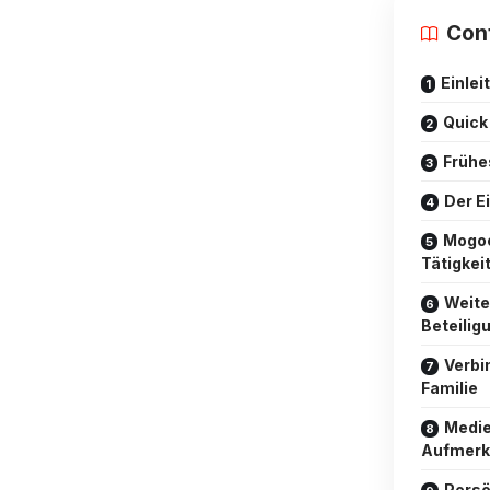
Con
Einlei
Quick
Frühe
Der E
Mogoo
Tätigkei
Weite
Beteilig
Verbi
Familie
Medie
Aufmerk
Persö