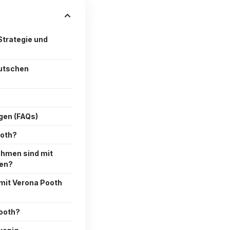
trategie und
eutschen
agen (FAQs)
ooth?
hmen sind mit
en?
mit Verona Pooth
ooth?