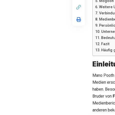
Mogoon G
Weitere 
Verbindu
Medienbe
Persönli
Unterne
Bedeutu
Fazit
Häufig 
Einlei
Mano Pooth g
Medien ersch
haben. Beso
Bruder von
F
Medienberic
anderen beka