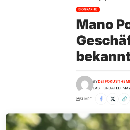
BIOGRAPHIE
Mano Po
Geschäf
bekannt
BY
DEI FOKUSTHEM
LAST UPDATED: MAY 
SHARE