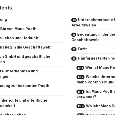
tents
tung
Unternehmerische S
Arbeitsweise
 Bio von Mano Pooth
Bedeutung in der d
s Leben und Herkunft
Geschäftswelt
instieg in die Geschäftswelt
Fazit
n GmbH und geschäftliche
Häufig gestellte Fr
ten
Wer ist Mano P
re Unternehmen und
ungen
Welche Unterne
Mano Pooth verbund
ndung zur bekannten Pooth-
Ist Mano Pooth 
verwandt?
nberichte und öffentliche
samkeit
Wo lebt Mano P
nliches Leben