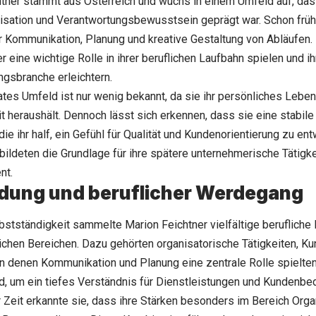
tner stammt aus Österreich und wuchs in einem Umfeld auf, das s
isation und Verantwortungsbewusstsein geprägt war. Schon früh 
r Kommunikation, Planung und kreative Gestaltung von Abläufen
r eine wichtige Rolle in ihrer beruflichen Laufbahn spielen und ih
ngsbranche erleichtern.
vates Umfeld ist nur wenig bekannt, da sie ihr persönliches Leb
it heraushält. Dennoch lässt sich erkennen, dass sie eine stabi
die ihr half, ein Gefühl für Qualität und Kundenorientierung zu en
bildeten die Grundlage für ihre spätere unternehmerische Tätigk
nt.
dung und beruflicher Werdegang
lbstständigkeit sammelte Marion Feichtner vielfältige berufliche 
ichen Bereichen. Dazu gehörten organisatorische Tätigkeiten, 
in denen Kommunikation und Planung eine zentrale Rolle spielte
, um ein tiefes Verständnis für Dienstleistungen und Kundenbed
 Zeit erkannte sie, dass ihre Stärken besonders im Bereich Organ