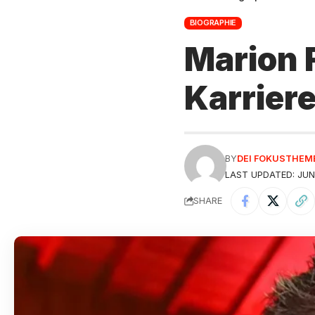
BIOGRAPHIE
Marion 
Karrier
BY
DEI FOKUSTHEM
LAST UPDATED: JUNE
SHARE