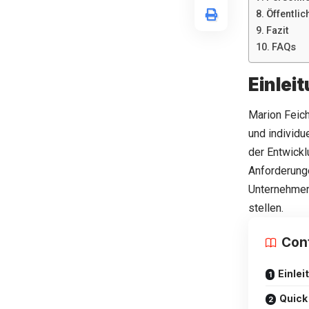
Öffentli
Fazit
FAQs
Einlei
Marion Feich
und individu
der Entwick
Anforderunge
Unternehmeri
stellen.
Con
Einlei
Quick 