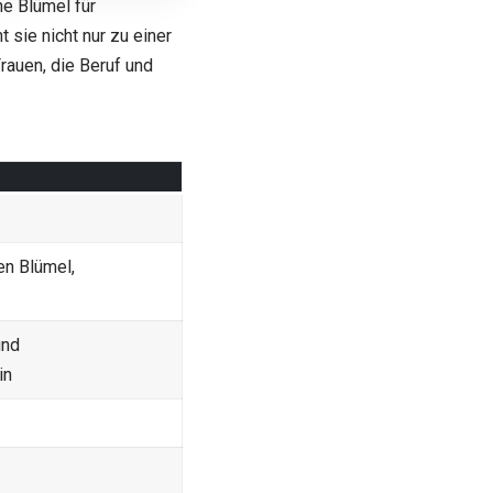
ne Blümel
für
sie nicht nur zu einer
rauen, die Beruf und
en Blümel,
und
in