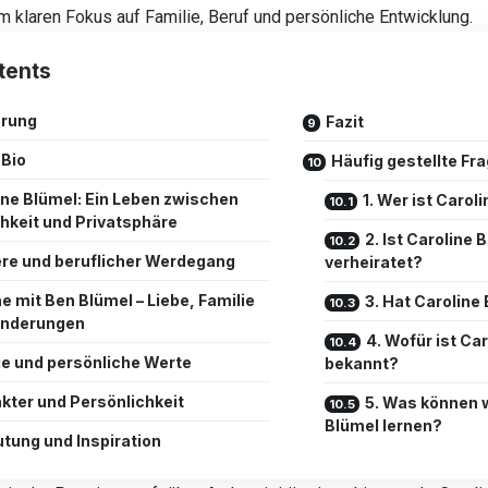
m klaren Fokus auf Familie, Beruf und persönliche Entwicklung.
tents
hrung
Fazit
 Bio
Häufig gestellte Fr
ine Blümel: Ein Leben zwischen
1. Wer ist Carol
chkeit und Privatsphäre
2. Ist Caroline
ere und beruflicher Werdegang
verheiratet?
e mit Ben Blümel – Liebe, Familie
3. Hat Caroline
änderungen
4. Wofür ist Ca
ie und persönliche Werte
bekannt?
kter und Persönlichkeit
5. Was können w
Blümel lernen?
tung und Inspiration