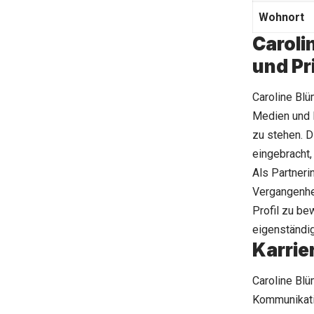
Wohnort
Caroli
und Pr
Caroline Blü
Medien und K
zu stehen. D
eingebracht,
Als Partneri
Vergangenhei
Profil zu be
eigenständig
Karrie
Caroline Blü
Kommunikatio