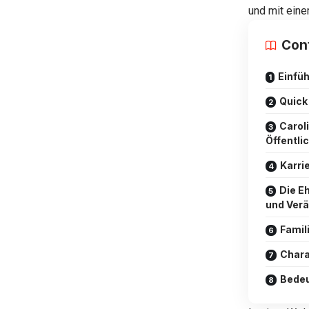
und mit eine
Con
Einfü
Quick
Carol
Öffentli
Karri
Die Eh
und Ver
Famil
Chara
Bedeu