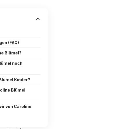
agen (FAQ)
ine Blümel?
 Blümel noch
 Blümel Kinder?
roline Blümel
ir von Caroline