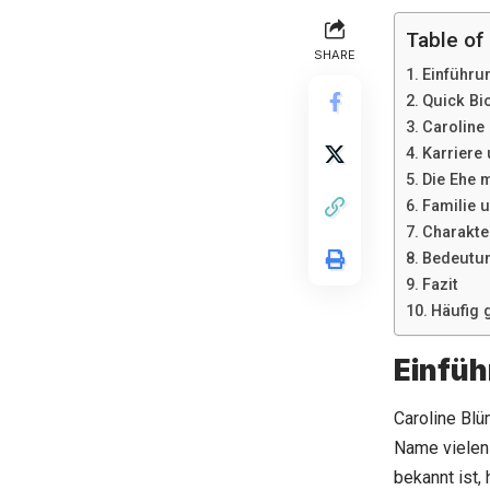
Table of
SHARE
Einführu
Quick Bi
Caroline 
Karriere
Die Ehe 
Familie 
Charakte
Bedeutun
Fazit
Häufig 
Einfü
Caroline Blü
Name vielen 
bekannt ist,