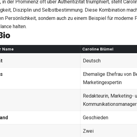
, in der Prominenz oft über Authentizität triumphiert, steht
Caroli
keit, Disziplin und Selbstbestimmung. Diese Kombination macht 
en Persönlichkeit, sondern auch zu einem Beispiel für moderne F
lance halten.
Bio
er Name
Caroline Blümel
ät
Deutsch
ls
Ehemalige Ehefrau von B
Marketingexpertin
Redakteurin, Marketing- 
Kommunikationsmanager
tand
Geschieden
Zwei