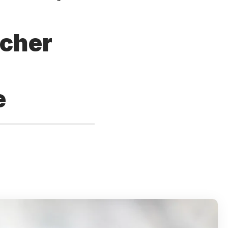
scher
e