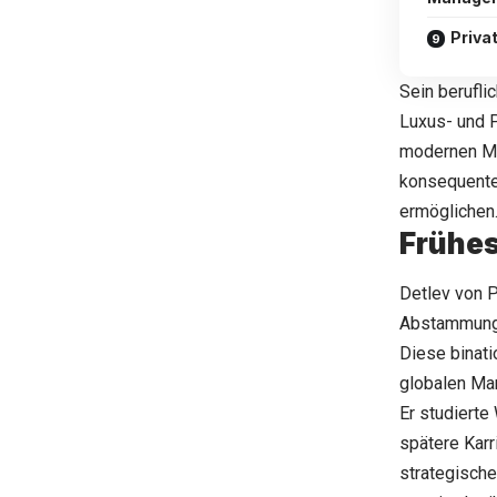
Priva
Sein berufli
Luxus- und 
modernen Mar
konsequente
ermöglichen
Frühes
Detlev von P
Abstammung i
Diese binati
globalen Ma
Er studierte
spätere Karr
strategisch