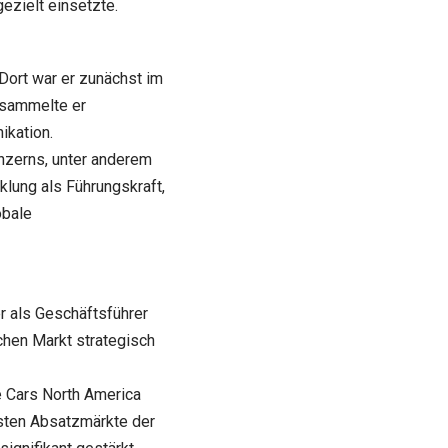
gezielt einsetzte.
Dort war er zunächst im
 sammelte er
kation.
nzerns, unter anderem
klung als Führungskraft,
obale
r als Geschäftsführer
schen Markt strategisch
e Cars North America
gsten Absatzmärkte der