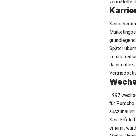
vermittelte 
Karrie
Seine berufl
Marketingbe
grundlegend
Später über
im internati
da er unters
Vertriebsstr
Wechs
1997 wechsel
für Porsche 
auszubauen 
Sein Erfolg
ernannt wurd