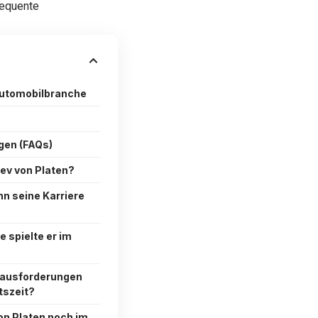
sequente
Automobilbranche
agen (FAQs)
lev von Platen?
n seine Karriere
e spielte er im
ausforderungen
tszeit?
von Platen noch im