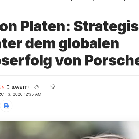
on Platen: Strategi
nter dem globalen
bserfolg von Porsch
EN
CH 3, 2026 12:35 AM