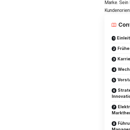
Marke. Sein 
Kundenorient
Con
Einlei
Frühe
Karri
Wechs
Vorst
Strat
Innovati
Elekt
Markthe
Führu
Managem