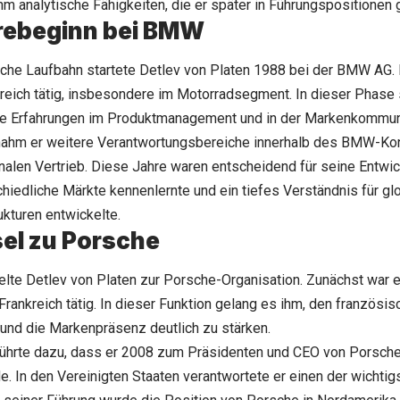
ihm analytische Fähigkeiten, die er später in Führungspositionen 
rebeginn bei BMW
iche Laufbahn startete Detlev von Platen 1988 bei der BMW AG. 
reich tätig, insbesondere im Motorradsegment. In dieser Phase
e Erfahrungen im Produktmanagement und in der Markenkommuni
nahm er weitere Verantwortungsbereiche innerhalb des BMW-Ko
onalen Vertrieb. Diese Jahre waren entscheidend für seine Entwic
chiedliche Märkte kennenlernte und ein tiefes Verständnis für gl
ukturen entwickelte.
el zu Porsche
te Detlev von Platen zur Porsche-Organisation. Zunächst war e
Frankreich tätig. In dieser Funktion gelang es ihm, den französi
und die Markenpräsenz deutlich zu stärken.
 führte dazu, dass er 2008 zum Präsidenten und CEO von Porsch
e. In den Vereinigten Staaten verantwortete er einen der wichti