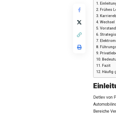
Einleitun
Frühes L
Karriere
Wechsel 
Vorstand
Strategi
Elektrom
Führungs
Privatleb
Bedeutu
Fazit
Häufig 
Einlei
Detlev von P
Automobilind
Bereiche Ver