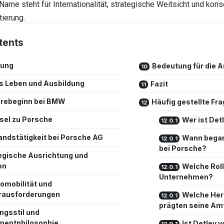
Name steht für Internationalität, strategische Weitsicht und kon
ierung.
tents
tung
Bedeutung für die 
s Leben und Ausbildung
Fazit
erebeginn bei BMW
Häufig gestellte Fr
el zu Porsche
Wer ist Det
andstätigkeit bei Porsche AG
Wann began
bei Porsche?
egische Ausrichtung und
on
Welche Roll
Unternehmen?
romobilität und
rausforderungen
Welche Her
prägten seine Am
ngsstil und
entphilosophie
Ist Detlev 