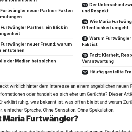
Der Unterschied zw
 Furtwängler neuer Partner: Fakten
und Respekt
ermutungen
Wie Maria Furtwängl
Furtwängler Partner: ein Blick in
Öffentlichkeit umgeht
angenheit
Warum Furtwängler 
 Furtwängler neuer Freund: warum
Fakt ist
e entstehen
Fazit: Klarheit, Res
olle der Medien bei solchen
Verantwortung
Häufig gestellte Fr
ckt wirklich hinter dem Interesse an einem angeblichen
neuen 
nformationen oder handelt es sich eher um Gerüchte? Dieser Artik
r erklärt ruhig, was bekannt ist, was offen bleibt und warum Zurü
rer, einfacher Sprache. Ohne Sensation. Ohne Spekulation.
t Maria Furtwängler?
ängler
ist eine der bekanntesten Schauspielerinnen Deutschlands