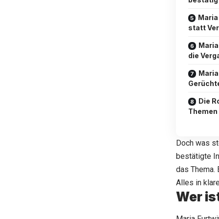
Maria
statt V
Maria 
die Verg
Maria
Gerücht
Die R
Themen
Doch was ste
bestätigte I
das Thema. E
Alles in kla
Wer is
Maria Furtw