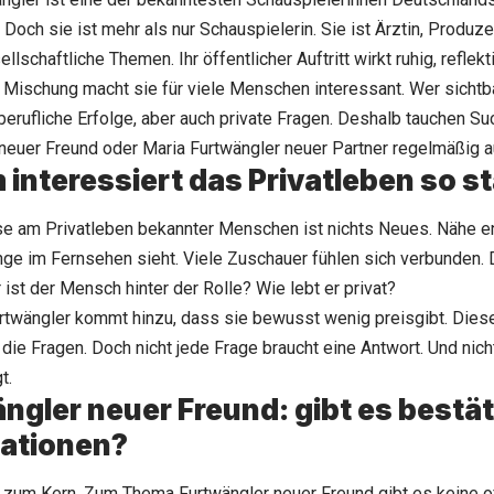
. Doch sie ist mehr als nur Schauspielerin. Sie ist Ärztin, Produz
ellschaftliche Themen. Ihr öffentlicher Auftritt wirkt ruhig, reflekti
Mischung macht sie für viele Menschen interessant. Wer sichtba
 berufliche Erfolge, aber auch private Fragen. Deshalb tauchen S
neuer Freund oder Maria Furtwängler neuer Partner regelmäßig a
interessiert das Privatleben so s
se am Privatleben bekannter Menschen ist nichts Neues. Nähe e
ge im Fernsehen sieht. Viele Zuschauer fühlen sich verbunden. 
 ist der Mensch hinter der Rolle? Wie lebt er privat?
rtwängler kommt hinzu, dass sie bewusst wenig preisgibt. Dies
t die Fragen. Doch nicht jede Frage braucht eine Antwort. Und nic
t.
ngler neuer Freund: gibt es bestät
ationen?
um Kern. Zum Thema Furtwängler neuer Freund gibt es keine off