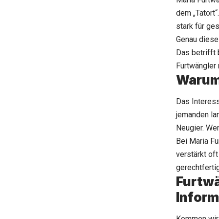
dem „Tatort“
stark für ges
Genau diese 
Das betrifft
Furtwängler 
Warum 
Das Interes
jemanden lan
Neugier. Wer
Bei Maria Fu
verstärkt of
gerechtfertig
Furtwä
Inform
Kommen wir z