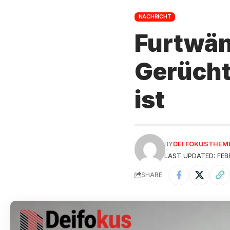
NACHRICHT
Furtwän
Gerücht
ist
BY
DEI FOKUSTHEM
LAST UPDATED: FEB
SHARE