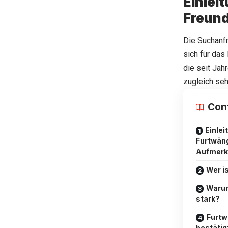
Einlei
Freund
Die Suchanfr
sich für das
die seit Jah
zugleich seh
Con
Einle
Furtwäng
Aufmerk
Wer i
Warum
stark?
Furtw
bestätig