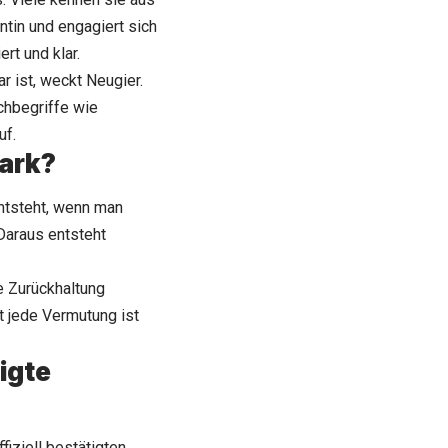
entin und engagiert sich
ert und klar.
r ist, weckt Neugier.
uchbegriffe wie
uf.
tark?
ntsteht, wenn man
Daraus entsteht
e Zurückhaltung
ht jede Vermutung ist
igte
iziell bestätigten