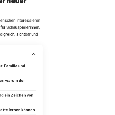
er neuer
Menschen interessieren
 für Schauspielerinnen,
olgreich, sichtbar und
r: Familie und
er: warum der
g ein Zeichen von
atte lernen können