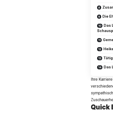
Zusam
Die E
Das 
Schausp
Geme
Heike
Täti
Das 
Ihre Karrier
verschiedene
sympathische
Zuschauerhe
Quick 