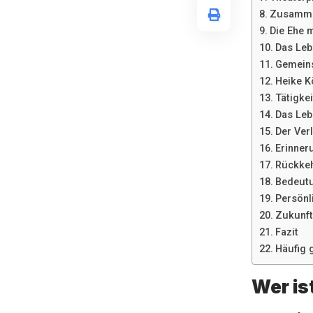
Zusammen
Die Ehe m
Das Leb
Gemeins
Heike K
Tätigke
Das Leb
Der Ver
Erinner
Rückkeh
Bedeutu
Persönl
Zukunft
Fazit
Häufig 
Wer is