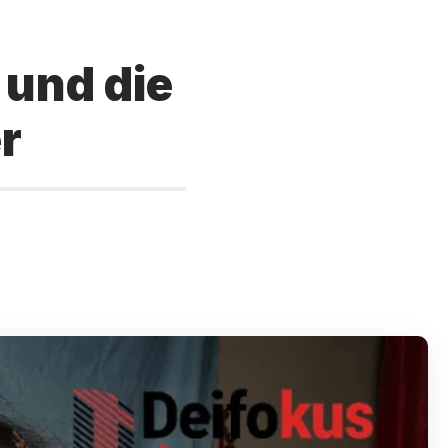
 und die
r