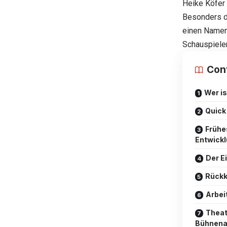
Heike Köfer 
Besonders du
einen Namen
Schauspieler
Con
Wer is
Quick
Frühe
Entwick
Der E
Rückk
Arbei
Theat
Bühnenau