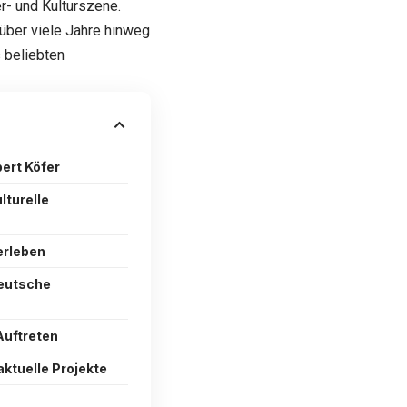
r- und Kulturszene.
 über viele Jahre hinweg
 beliebten
bert Köfer
lturelle
erleben
deutsche
Auftreten
ktuelle Projekte