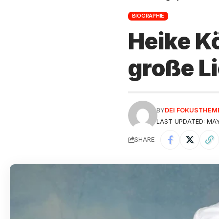
BIOGRAPHIE
Heike Kö
große L
BY
DEI FOKUSTHEM
LAST UPDATED: MAY
SHARE