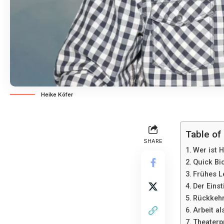
Heike Köfer
Table of
SHARE
Wer ist 
Quick Bi
Frühes L
Der Einst
Rückkehr
Arbeit al
Theaterp