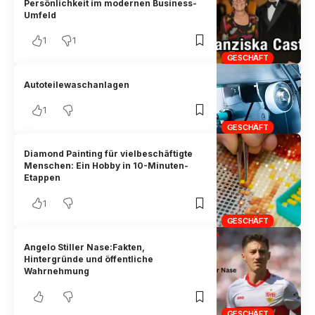
Persönlichkeit im modernen Business-
Umfeld
1
1
GESCHÄFT
Autoteilewaschanlagen
1
GESCHÄFT
Diamond Painting für vielbeschäftigte
Menschen: Ein Hobby in 10-Minuten-
Etappen
1
GESCHÄFT
Angelo Stiller Nase:Fakten,
Hintergründe und öffentliche
Wahrnehmung
GESCHÄFT