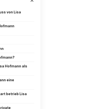
uss von Lisa
 Hofmann
nn
 Hofmann?
isa Hofmann als
mann eine
art betrieb Lisa
private