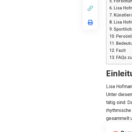
Forschun
Lisa Hof
Künstler
Lisa Hof
Sportlic
Persönl
Bedeutu
Fazit
FAQs zu
Einlei
Lisa Hofman
Unter diesem
tätig sind.
rhythmische
gesammelt un