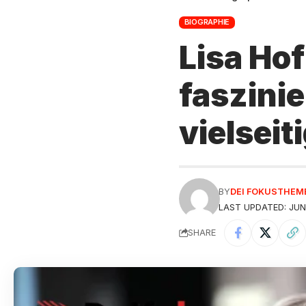
BIOGRAPHIE
Lisa Ho
faszini
vielseit
BY
DEI FOKUSTHEM
LAST UPDATED: JUNE
SHARE