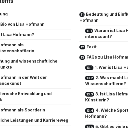
tents
tung
Bedeutung und Einfl
Hofmann
 Bio von Lisa Hofmann
Warum ist Lisa
st Lisa Hofmann?
interessant?
Hofmann als
Fazit
issenschaftlerin
FAQs zu Lisa Hofma
hung und wissenschaftliche
unkte
1. Wer ist Lisa
Hofmann in der Welt der
2. Was macht L
ancekunst
Wissenschaftlerin?
lerische Entwicklung und
3. Ist Lisa Hof
k
Künstlerin?
Hofmann als Sportlerin
4. Welche Sport
Hofmann?
liche Leistungen und Karriereweg
5. Gibt es viele 