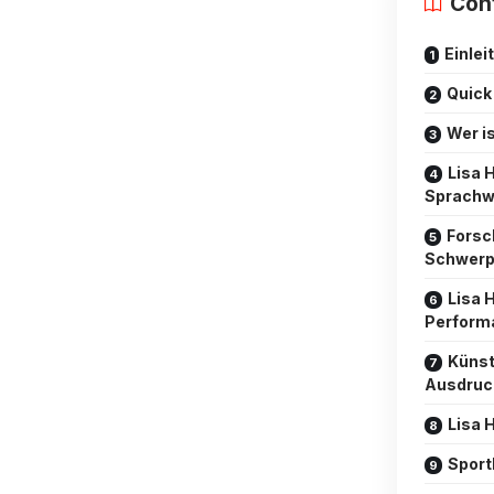
Con
Einlei
Quick
Wer i
Lisa 
Sprachw
Forsc
Schwerp
Lisa 
Perform
Künst
Ausdruc
Lisa 
Sport