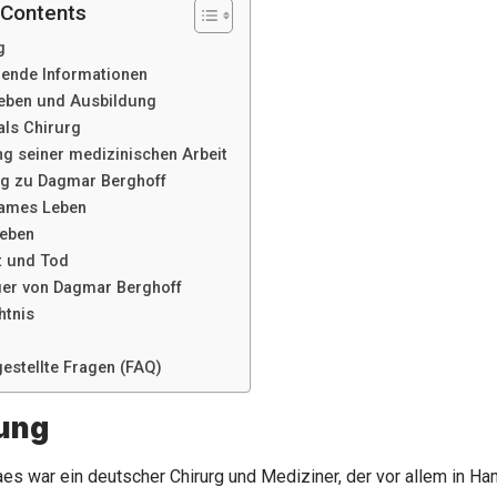
 Contents
g
ende Informationen
eben und Ausbildung
als Chirurg
g seiner medizinischen Arbeit
g zu Dagmar Berghoff
ames Leben
leben
t und Tod
uer von Dagmar Berghoff
tnis
gestellte Fragen (FAQ)
tung
es war ein deutscher Chirurg und Mediziner, der vor allem in Ham