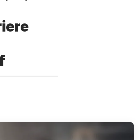
iere
f