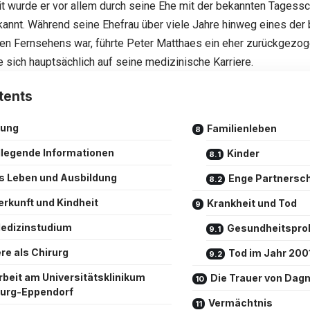
it wurde er vor allem durch seine Ehe mit der bekannten Tages
annt. Während seine Ehefrau über viele Jahre hinweg eines der
en Fernsehens war, führte
Peter Matthaes
ein eher zurückgezo
e sich hauptsächlich auf seine medizinische Karriere.
tents
tung
Familienleben
legende Informationen
Kinder
s Leben und Ausbildung
Enge Partnersch
erkunft und Kindheit
Krankheit und Tod
edizinstudium
Gesundheitspro
ere als Chirurg
Tod im Jahr 200
rbeit am Universitätsklinikum
Die Trauer von Dag
urg-Eppendorf
Vermächtnis