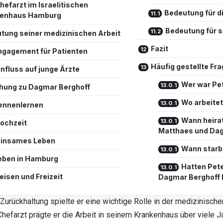
hefarzt im Israelitischen
Bedeutung für d
kenhaus Hamburg
Bedeutung für s
tung seiner medizinischen Arbeit
Fazit
ngagement für Patienten
Häufig gestellte Fra
influss auf junge Ärzte
Wer war Pe
hung zu Dagmar Berghoff
Wo arbeite
ennenlernen
Wann heira
ochzeit
Matthaes und Da
insames Leben
Wann starb
eben in Hamburg
Hatten Pet
eisen und Freizeit
Dagmar Berghoff 
 Zurückhaltung spielte er eine wichtige Rolle in der medizinisch
Chefarzt prägte er die Arbeit in seinem Krankenhaus über viele 