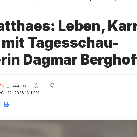
atthaes: Leben, Karr
 mit Tagesschau-
rin Dagmar Berghof
EN
H 12, 2026 11:11 PM