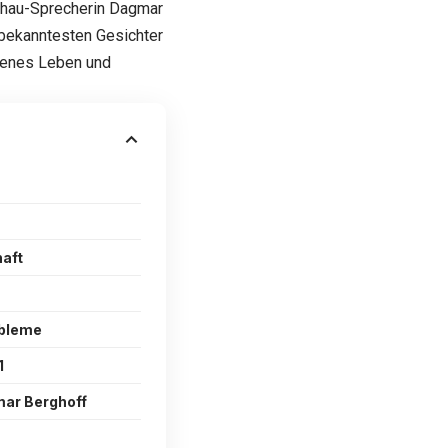
schau-Sprecherin Dagmar
 bekanntesten Gesichter
genes Leben und
aft
bleme
1
mar Berghoff