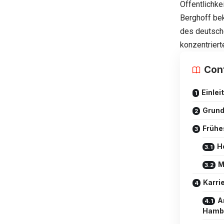
Öffentlichke
Berghoff bek
des deutsch
konzentriert
Con
Einlei
Grund
Frühe
H
M
Karri
A
Hamb