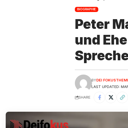
BIOGRAPHIE
Peter M
und Ehe
Spreche
BY
DEI FOKUSTHEM
LAST UPDATED: MARC
SHARE