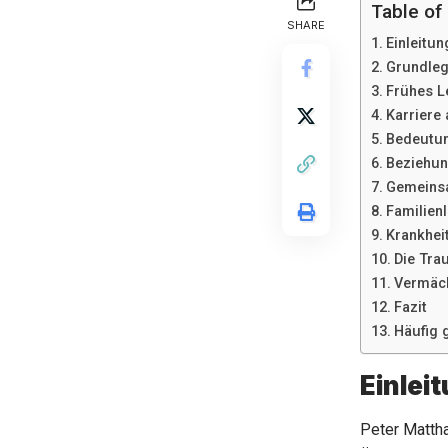
Table of
SHARE
Einleitun
Grundleg
Frühes L
Karriere 
Bedeutun
Beziehun
Gemeins
Familien
Krankhei
Die Tra
Vermäch
Fazit
Häufig 
Einlei
Peter Mattha