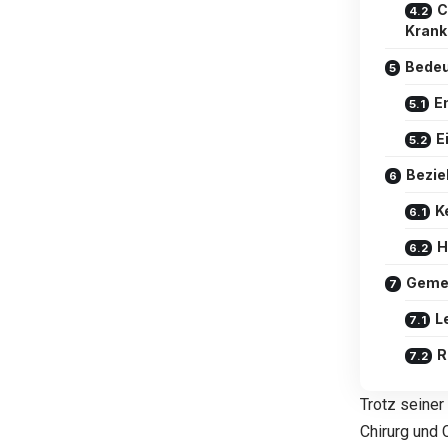
C
Kran
Bedeu
E
E
Bezie
K
H
Geme
L
R
Trotz seiner
Chirurg und 