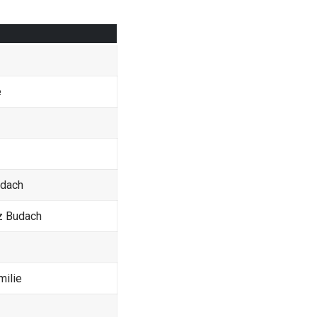
e
udach
tz Budach
milie