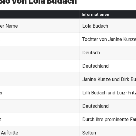
Bio von Lola Budach
Informationen
ger Name
Lola Budach
s
Tochter von Janine Kunz
Deutsch
Deutschland
Janine Kunze und Dirk B
er
Lilli Budach und Luiz-Fri
Deutschland
t
Durch ihre prominente Fa
 Auftritte
Selten