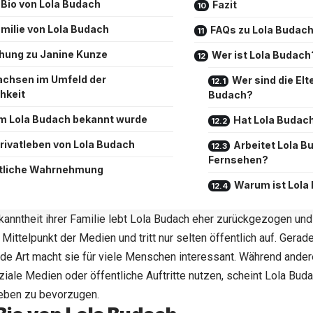
 Bio von Lola Budach
Fazit
amilie von Lola Budach
FAQs zu Lola Budac
hung zu Janine Kunze
Wer ist Lola Budach
chsen im Umfeld der
Wer sind die Elt
chkeit
Budach?
 Lola Budach bekannt wurde
Hat Lola Budac
rivatleben von Lola Budach
Arbeitet Lola B
Fernsehen?
tliche Wahrnehmung
Warum ist Lola
kanntheit ihrer Familie lebt Lola Budach eher zurückgezogen und p
 Mittelpunkt der Medien und tritt nur selten öffentlich auf. Gerad
de Art macht sie für viele Menschen interessant. Während ander
oziale Medien oder öffentliche Auftritte nutzen, scheint Lola Bu
Leben zu bevorzugen.