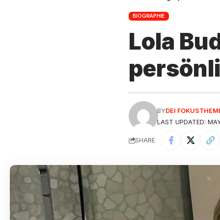
BIOGRAPHIE
Lola Bu
persönl
BY
DEI FOKUSTHEM
LAST UPDATED: MAY
SHARE