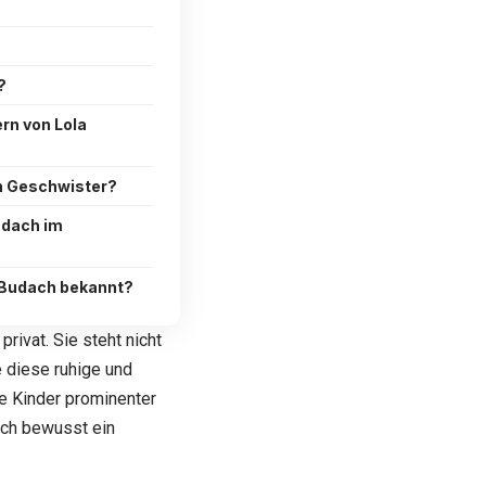
h
?
ern von Lola
h Geschwister?
udach im
 Budach bekannt?
rivat. Sie steht nicht
e diese ruhige und
e Kinder prominenter
dach bewusst ein