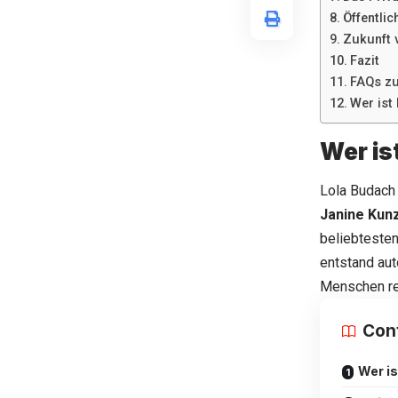
Öffentli
Zukunft 
Fazit
FAQs zu
Wer ist
Wer is
Lola Budach 
Janine Kun
beliebtesten
entstand aut
Menschen re
Con
Wer i