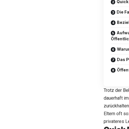
Quick
Die F
Bezie
Aufwa
Öffentli
Warum
Das P
Öffen
Trotz der Be
dauerhaft im
zurückhalten
Eltern oft s
privateres 