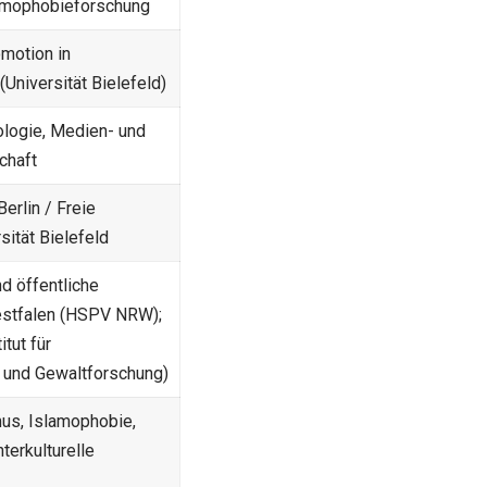
amophobieforschung
omotion in
Universität Bielefeld)
ologie, Medien- und
chaft
erlin / Freie
rsität Bielefeld
d öffentliche
estfalen (HSPV NRW);
itut für
t- und Gewaltforschung)
us, Islamophobie,
nterkulturelle