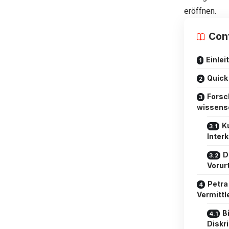
eröffnen.
Con
Einlei
Quick
Forsc
wissensc
Ku
Interk
D
Vorur
Petra
Vermittle
B
Diskr