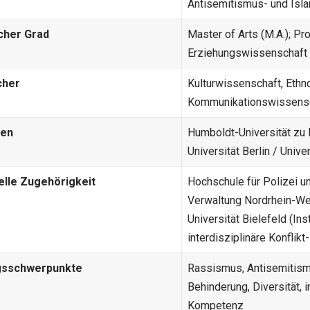
Antisemitismus- und Isl
cher Grad
Master of Arts (M.A.); Pr
Erziehungswissenschaft (
cher
Kulturwissenschaft, Ethn
Kommunikationswissens
len
Humboldt-Universität zu B
Universität Berlin / Unive
nelle Zugehörigkeit
Hochschule für Polizei un
Verwaltung Nordrhein-W
Universität Bielefeld (Inst
interdisziplinäre Konflik
gsschwerpunkte
Rassismus, Antisemitism
Behinderung, Diversität, i
Kompetenz