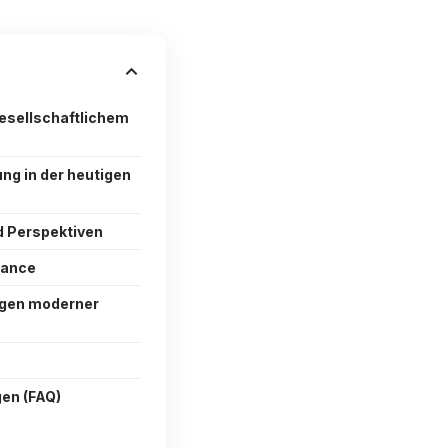
esellschaftlichem
ng in der heutigen
d Perspektiven
hance
gen moderner
gen (FAQ)