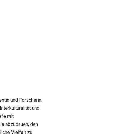
ntin und Forscherin,
nterkulturalität und
efe mit
eile abzubauen, den
iche Vielfalt zu