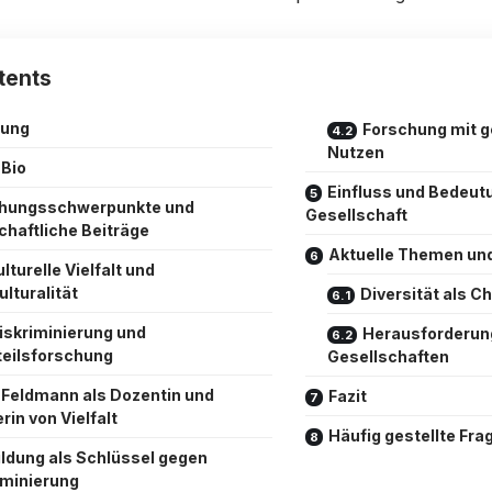
tents
tung
Forschung mit g
Nutzen
 Bio
Einfluss und Bedeutu
hungsschwerpunkte und
Gesellschaft
haftliche Beiträge
Aktuelle Themen un
lturelle Vielfalt und
ulturalität
Diversität als C
iskriminierung und
Herausforderun
teilsforschung
Gesellschaften
 Feldmann als Dozentin und
Fazit
rin von Vielfalt
Häufig gestellte Fra
ildung als Schlüssel gegen
iminierung