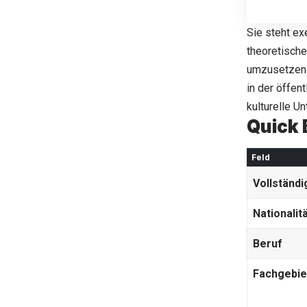
Sie steht ex
theoretisch
umzusetzen 
in der öffen
kulturelle U
Quick 
Feld
Vollständ
Nationalit
Beruf
Fachgebie