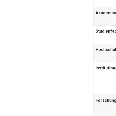
Akademis
Studienfä
Hochschu
Institutio
Forschun