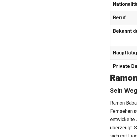
Nationalit
Beruf
Bekannt d
Haupttätig
Private De
Ramon 
Sein Weg
Ramon Babaza
Fernsehen au
entwickelte 
überzeugt. S
sich mit Leid