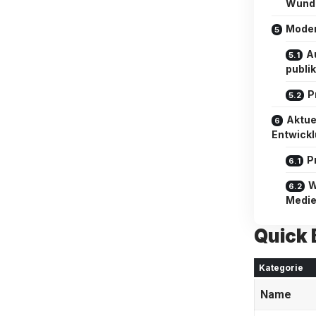
Wund
Moder
A
publi
P
Aktue
Entwick
P
W
Medie
Quick 
Kategorie
Name