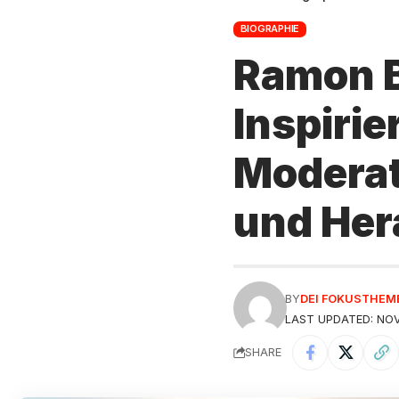
BIOGRAPHIE
Ramon B
Inspirie
Moderato
und Her
BY
DEI FOKUSTHEM
LAST UPDATED: NOV
SHARE