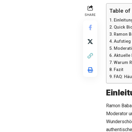
Table of
SHARE
Einleitun
Quick Bi
Ramon Ba
Aufstieg
Moderati
Aktuelle
Warum R
Fazit
FAQ: Häu
Einlei
Ramon Babaz
Moderator un
Wunderschö
authentische