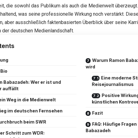
it, die sowohl das Publikum als auch die Medienwelt überzeugt. 
khaltend, was seine professionelle Wirkung noch verstärkt. Dieser 
 aber ausschließlich faktenbasierten Überblick über seine Karri
n der deutschen Medienlandschaft.
tents
tung
Warum Ramon Babaz
wird
 Bio
Eine moderne S
 Babazadeh: Wer er ist und
Reisejournalismus
 auffällt
Positive Wirkung
ein Weg in die Medienwelt
künstlichen Kontrov
ieg im deutschen Fernsehen
Fazit
urchbruch beim SWR
FAQ: Häufige Fragen
Babazadeh
er Schritt zum WDR: