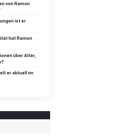
eben von Ramon
?
ungen ist er
ität hat Ramon
ionen über Alter,
e?
lt er aktuell im