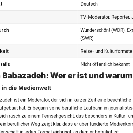
ät
Deutsch
TV-Moderator, Reporter, J
urch
Wunderschön!
(WDR),
Ex
(SWR)
keit
Reise- und Kulturformate
tails
Nicht öffentlich bekannt
Babazadeh: Wer er ist und warum e
 in die Medienwelt
deh ist ein Moderator, der sich in kurzer Zeit eine beachtlich
fgebaut hat. Er begann seine berufliche Laufbahn im journalist
sich rasch zu einem Fernsehgesicht, das besonders in Kultur- 
ein beruflicher Weg zeigt klar, dass er über fundierte Medienk
enschaft in jedes Format einbringt, an dem er beteiligt ist.