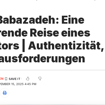
abazadeh: Eine
rende Reise eines
rs | Authentizität,
ausforderungen
EN
EMBER 15, 2025 4:45 PM