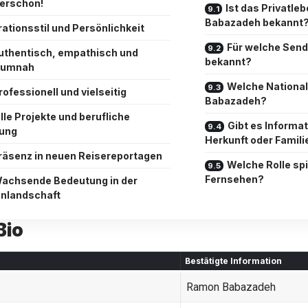
erschön!
Ist das Privatl
Babazadeh bekannt
ationsstil und Persönlichkeit
Für welche Send
uthentisch, empathisch und
bekannt?
kumnah
Welche National
rofessionell und vielseitig
Babazadeh?
lle Projekte und berufliche
Gibt es Informat
lung
Herkunft oder Famili
räsenz in neuen Reisereportagen
Welche Rolle spie
Fernsehen?
achsende Bedeutung in der
nlandschaft
Bio
Bestätigte Information
Ramon Babazadeh