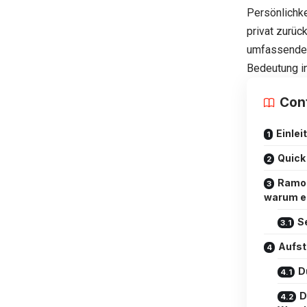
Persönlichke
privat zurüc
umfassenden,
Bedeutung i
Con
Einlei
Quick
Ramon
warum er
S
Aufst
D
D