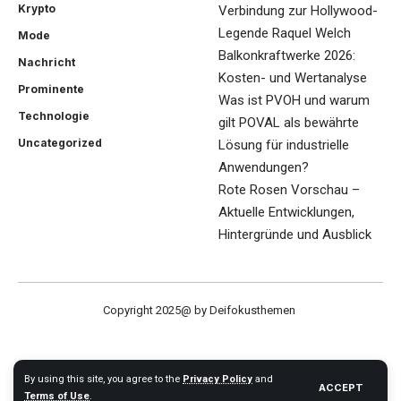
Krypto
Verbindung zur Hollywood-
Legende Raquel Welch
Mode
Balkonkraftwerke 2026:
Nachricht
Kosten- und Wertanalyse
Prominente
Was ist PVOH und warum
Technologie
gilt POVAL als bewährte
Uncategorized
Lösung für industrielle
Anwendungen?
Rote Rosen Vorschau –
Aktuelle Entwicklungen,
Hintergründe und Ausblick
Copyright 2025@ by Deifokusthemen
By using this site, you agree to the
Privacy Policy
and
ACCEPT
Terms of Use
.