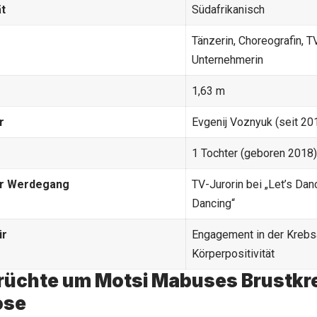
ät
Südafrikanisch
Tänzerin, Choreografin, TV
Unternehmerin
1,63 m
r
Evgenij Voznyuk (seit 20
1 Tochter (geboren 2018)
er Werdegang
TV-Jurorin bei „Let’s Dan
Dancing“
ür
Engagement in der Krebs
Körperpositivität
rüchte um Motsi Mabuses Brustkr
ose