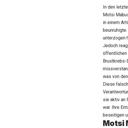
In den letzt
Motsi Mabu
in einem Art
beunruhigte.
unterzogen 
Jedoch reagi
öffentlichen
Brustkrebs-D
missverstan
was von den 
Diese falsch
Verantwortu
sie aktiv an
war. Ihre En
beseitigen u
Motsi 