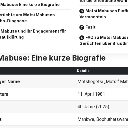
für die öffentliche Wa
 Mabuse: Eine kurze Biografie
Motsi Mabuses Einfl
erüchte um Motsi Mabuses
Vermächtnis
ebs-Diagnose
Fazit
 Mabuse und ihr Engagement für
saufklärung
FAQ zu Motsi Mabus
Gerüchten über Brustk
Mabuse: Eine kurze Biografie
Details
iger Name
Motshegetsi „Motsi“ Ma
atum
11. April 1981
40 Jahre (2025)
t
Mankwe, Bophuthatswana