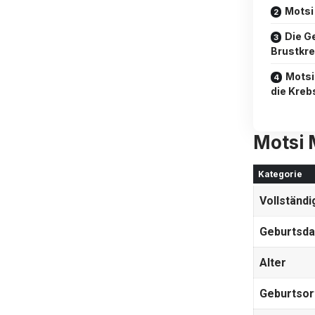
Motsi
Die G
Brustkr
Motsi
die Kreb
Motsi 
Kategorie
Vollständ
Geburtsd
Alter
Geburtsor