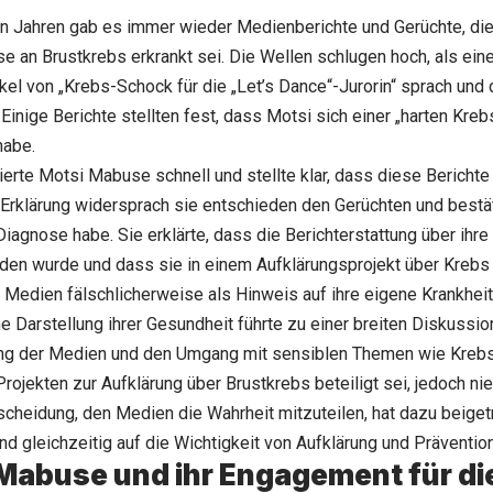
en Jahren gab es immer wieder Medienberichte und Gerüchte, di
se
an Brustkrebs erkrankt sei. Die Wellen schlugen hoch, als eine 
ikel von „Krebs-Schock für die „Let’s Dance“-Jurorin“ sprach und 
 Einige Berichte stellten fest, dass Motsi sich einer „harten Kre
habe.
erte Motsi Mabuse schnell und stellte klar, dass diese Berichte 
 Erklärung widersprach sie entschieden den Gerüchten und bestät
iagnose habe. Sie erklärte, dass die Berichterstattung über ihre
den wurde und dass sie in einem Aufklärungsprojekt über Krebs
Medien fälschlicherweise als Hinweis auf ihre eigene Krankheit 
e Darstellung ihrer Gesundheit führte zu einer breiten Diskussio
ng der Medien und den Umgang mit sensiblen Themen wie Krebs
 Projekten zur Aufklärung über Brustkrebs beteiligt sei, jedoch n
tscheidung, den Medien die Wahrheit mitzuteilen, hat dazu beiget
nd gleichzeitig auf die Wichtigkeit von Aufklärung und Prävention
Mabuse und ihr Engagement für di