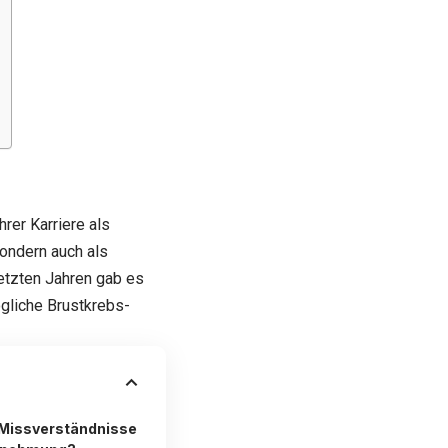
rer Karriere als
sondern auch als
letzten Jahren gab es
ögliche
Brustkrebs
-
 Missverständnisse