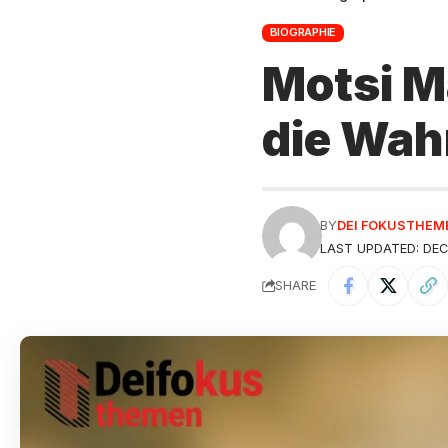
BIOGRAPHIE
Motsi M
die Wah
BY
DEI FOKUSTHEM
LAST UPDATED: DEC
SHARE