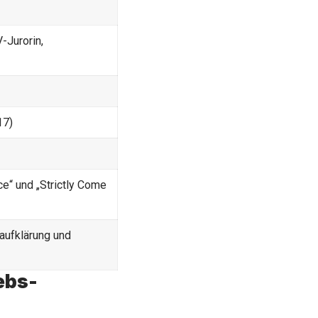
-Jurorin,
17)
ce“ und „Strictly Come
aufklärung und
ebs-