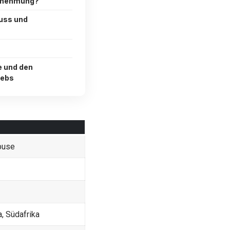
hrnehmung?
uss und
e und den
rebs
buse
, Südafrika