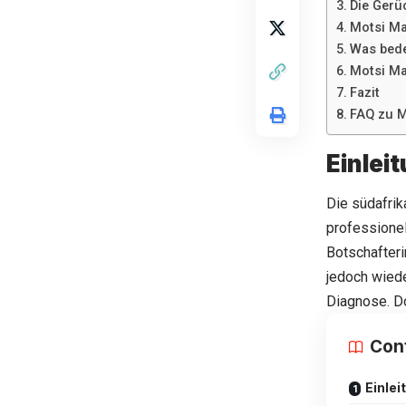
Die Gerü
Motsi Ma
Was bede
Motsi Ma
Fazit
FAQ zu M
Einlei
Die südafrik
professionel
Botschafteri
jedoch wiede
Diagnose. Do
Con
Einlei